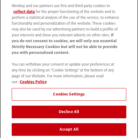
Mindray and our partners use first and third-party cookies to
collect data
for the proper functioning of the website and to
perform a statistical analysis of the use of the service, to enhance
functionality and personalization of the website. These cookies
may also be used by our advertising partners to build a profile of
your interests and show you relevant adverts on other sites.
If
you do not consent to cookies, we will only use essential
(33-1) 4513 9150
Strictly Necessary Cookies but will not be able to provide
you with personalised content.
sav@mindray.com
You can withdraw your consent or update your preferences at
any time by clicking on "Cookie Settings" at the bottom of any
Conditions d'utilisation
｜
Site Map
｜
page of our Website. For more information, please read
Avis sur les cookies
｜
Avis de confidentialité
｜
our:
Cookies Policy
Contactez-nous
｜
Cookies Settings
Signalements et traitements des alertes
Decline All
© 2026 Shenzhen Mindray Bio-Medical Electronics Co.,
Ltd. Tous droits réservés.
Accept All