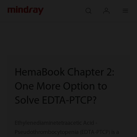
mindray
search
login
Menu
HemaBook Chapter 2:
One More Option to
Solve EDTA-PTCP?
Ethylenediaminetetraacetic Acid -
Pseudothrombocytopenia (EDTA-PTCP) is a