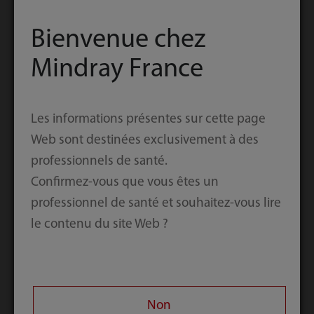
Téléphone professionnel
Bienvenue chez
Mindray France
Pays/Région
Les informations présentes sur cette page
Entreprise/Institution
Web sont destinées exclusivement à des
professionnels de santé.
Confirmez-vous que vous êtes un
Description du poste
professionnel de santé et souhaitez-vous lire
le contenu du site Web ?
Titre du poste
Non
Code de vérification