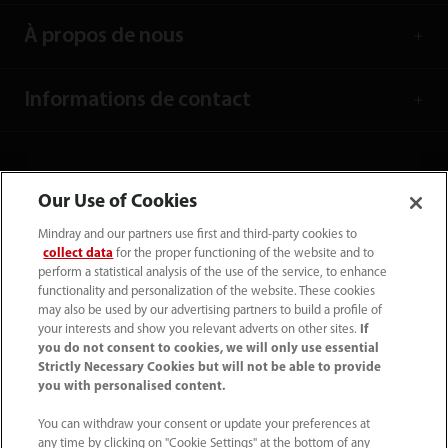
À propos de nous
Informations de contact
Our Use of Cookies
Mindray and our partners use first and third-party cookies to
collect data
for the proper functioning of the website and to
perform a statistical analysis of the use of the service, to enhance
functionality and personalization of the website. These cookies
may also be used by our advertising partners to build a profile of
your interests and show you relevant adverts on other sites.
If
you do not consent to cookies, we will only use essential
(33-1) 4513 9150
Strictly Necessary Cookies but will not be able to provide
you with personalised content.
sav@mindray.com
You can withdraw your consent or update your preferences at
any time by clicking on "Cookie Settings" at the bottom of any