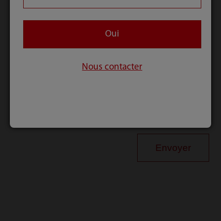
Oui
En envoyant les informations ci-dessus, je confirme
avoir lu et accepté la
politique de confidentialité
Nous contacter
Cochez si vous souhaitez vous abonner à la
newsletter de Mindray
Envoyer