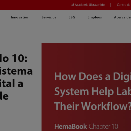
M-Academia Ultrasonido
Centro de
Innovation
Servicios
ESG
Empleos
Acerca de
o 10:
istema
tal a
de