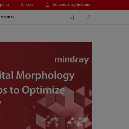
 prensa
Contacto
Seleccione la región/idioma
search
login
 Mindray