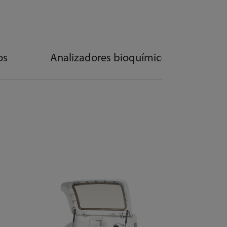
os
Analizadores bioquímicos escalables