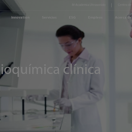
M-Academia Ultrasonido
Centro de
Innovation
Servicios
ESG
Empleos
Acerca de
ioquímica clínica