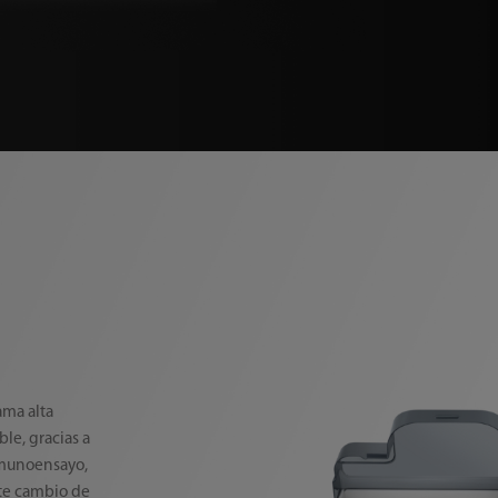
ama alta
le, gracias a
nmunoensayo,
te cambio de