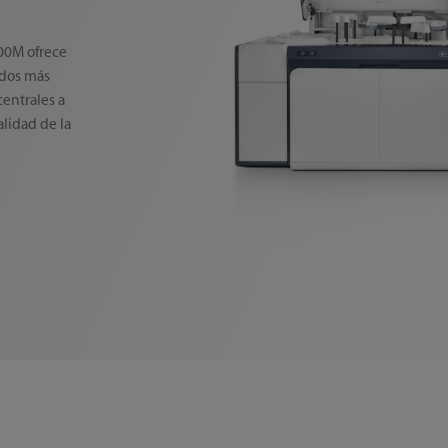
800M ofrece
ados más
centrales a
alidad de la