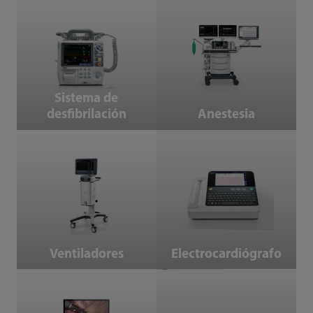
Sistema de desfibrilación
Anestesia
Sistema de
desfibrilación
Anestesia
Ventiladores
Electrocardiógrafo
Ventiladores
Electrocardiógrafo
Sistema de cámara endoscópica
Mesas quirúrgicas