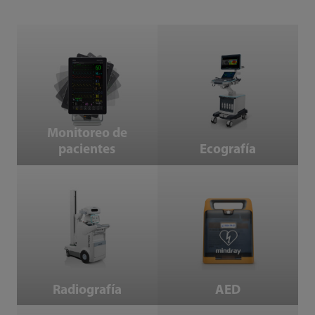
Monitoreo de pacientes
Ecografía
Monitoreo de
pacientes
Ecografía
Radiografía
AED
AED
Radiografía