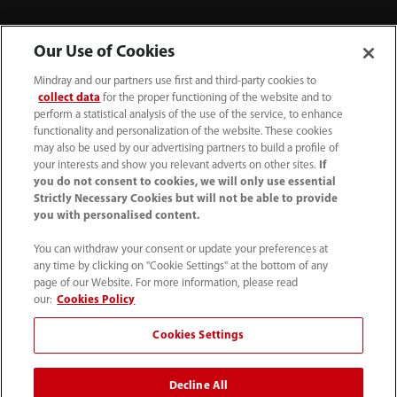
Our Use of Cookies
Mindray and our partners use first and third-party cookies to
collect data
for the proper functioning of the website and to
perform a statistical analysis of the use of the service, to enhance
functionality and personalization of the website. These cookies
may also be used by our advertising partners to build a profile of
your interests and show you relevant adverts on other sites.
If
you do not consent to cookies, we will only use essential
52 55 5661 9450
Strictly Necessary Cookies but will not be able to provide
you with personalised content.
intl-market@mindray.com
You can withdraw your consent or update your preferences at
any time by clicking on "Cookie Settings" at the bottom of any
Condiciones de uso
｜
Mapa del sitio
｜
Aviso cookies
｜
page of our Website. For more information, please read
Aviso de privacidad
｜
Línea de atención telefónica
｜
our:
Cookies Policy
Contáctenos
Cookies Settings
Mindray Headquarters, Mindray Building, Keji 12th Road
Decline All
South, High-tech Industrial Park, Nanshan, Shenzhen