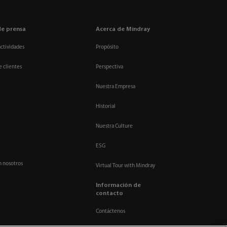
de prensa
Acerca de Mindray
actividades
Propósito
e clientes
Perspectiva
Nuestra Empresa
Historial
Nuestra Culture
ESG
n nosotros
Virtual Tour with Mindray
Información de
contacto
Contáctenos