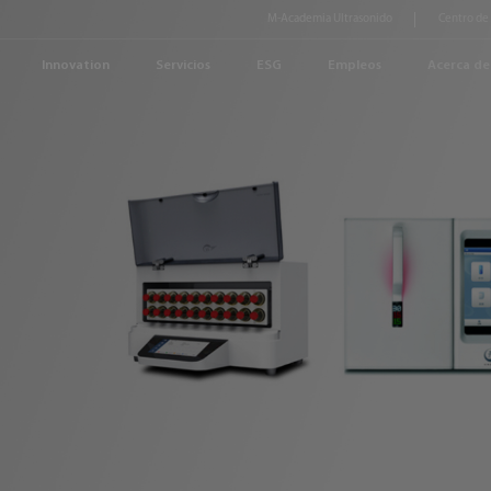
M-Academia Ultrasonido
Centro de
Innovation
Servicios
ESG
Empleos
Acerca de