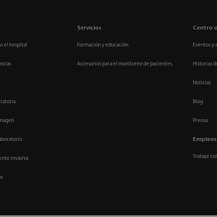
Servicios
Centro 
o el hospital
Formación y educación
Eventos y 
ncias
Accesorios para el monitoreo de pacientes
Historias d
Noticias
ratoria
Blog
imagen
Prensa
Empleos
aboratorio
Trabaje co
nte invasiva
os