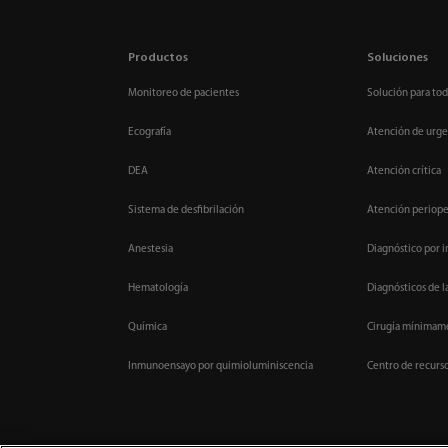
Productos
Soluciones
Monitoreo de pacientes
Solución para tod
Ecografía
Atención de urge
DEA
Atención crítica
Sistema de desfibrilación
Atención periope
Anestesia
Diagnóstico por 
Hematología
Diagnósticos de l
Química
Cirugía mínimame
Inmunoensayo por quimioluminiscencia
Centro de recurs