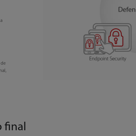
la
 de
nal,
 final