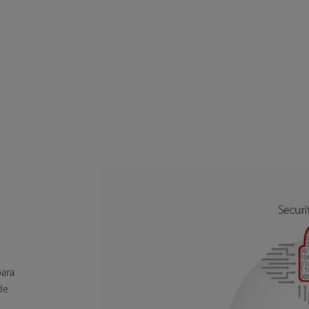
para
de