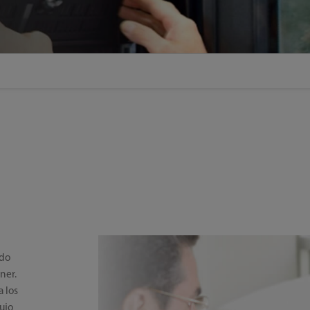
ndo
ner.
a los
ujo