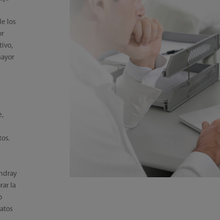
o
e los
or
tivo,
mayor
e,
os.
ndray
rar la
o
atos