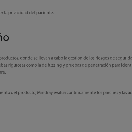
er la privacidad del paciente.
ño
productos, donde se llevan a cabo la gestión de los riesgos de segurida
ebas rigurosas como la de fuzzing y pruebas de penetración para identi
are.
ento del producto; Mindray evalúa continuamente los parches y las act