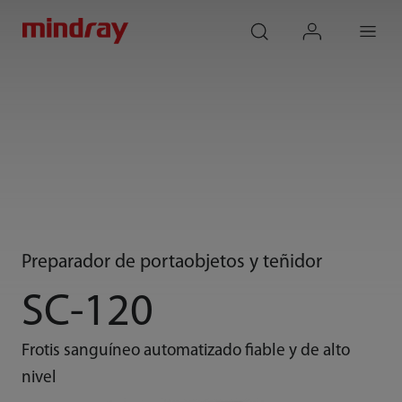
mindray
search
login
Menu
Preparador de portaobjetos y teñidor
SC-120
Frotis sanguíneo automatizado fiable y de alto
nivel