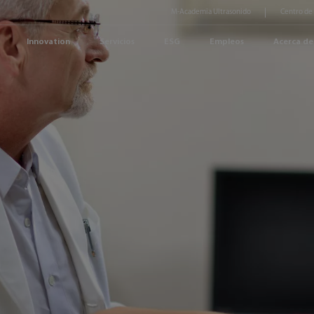
M-Academia Ultrasonido
Centro de
Innovation
Servicios
ESG
Empleos
Acerca de