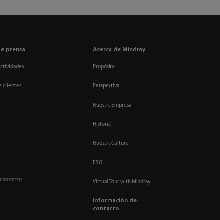
de prensa
Acerca de Mindray
actividades
Propósito
e clientes
Perspectiva
Nuestra Empresa
Historial
Nuestra Culture
ESG
n nosotros
Virtual Tour with Mindray
Información de
contacto