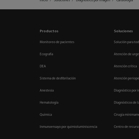
Inicio
Soluciones
Diagnóstico por imagen
Cardiología
Productos
Soluciones
Monitoreo de pacientes
Solución para tod
Ecografía
Atención de urge
DEA
Atención crítica
Sistema de desfibrilación
Atención periope
Anestesia
Diagnóstico por 
Hematología
Diagnósticos de l
Química
Cirugía mínimame
Inmunoensayo por quimioluminiscencia
Centro de recurs