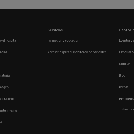
Servicios
Centro 
o el hospital
Formación y educación
Eventos y 
ncias
Accesorios para el monitoreo de pacientes
Historias d
Noticias
ratoria
Blog
imagen
Prensa
Empleos
aboratorio
Trabaje co
nte invasiva
os