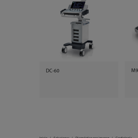
M
DC-60