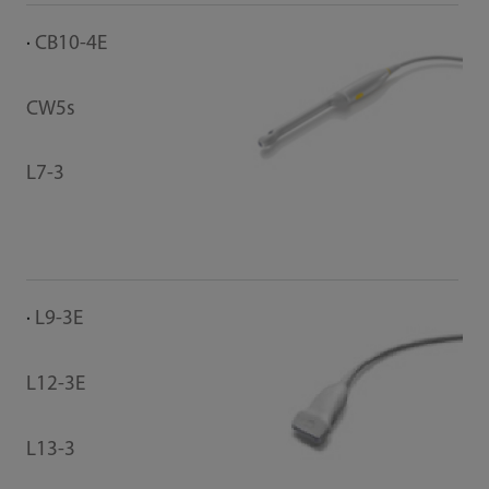
CB10-4E
CW5s
L7-3
L9-3E
L12-3E
L13-3