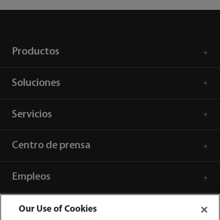
Productos
Soluciones
Servicios
Centro de prensa
Empleos
Acerca de Mindray
Our Use of Cookies