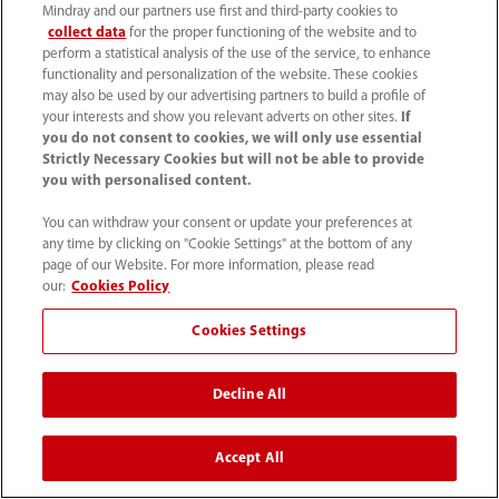
Mindray and our partners use first and third-party cookies to
collect data
for the proper functioning of the website and to
Información de contacto
perform a statistical analysis of the use of the service, to enhance
functionality and personalization of the website. These cookies
may also be used by our advertising partners to build a profile of
your interests and show you relevant adverts on other sites.
If
you do not consent to cookies, we will only use essential
Strictly Necessary Cookies but will not be able to provide
you with personalised content.
You can withdraw your consent or update your preferences at
any time by clicking on "Cookie Settings" at the bottom of any
page of our Website. For more information, please read
our:
Cookies Policy
Cookies Settings
52 55 5661 9450
intl-market@mindray.com
Decline All
Condiciones de uso
｜
Mapa del sitio
｜
Aviso cookies
｜
Accept All
Aviso de privacidad
｜
Línea de atención telefónica
｜