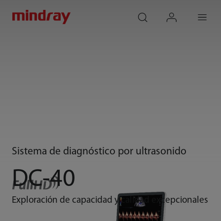
mindray
search
login
Menu
Sistema de diagnóstico por ultrasonido
DC-40
Exploración de capacidad y calidad excepcionales