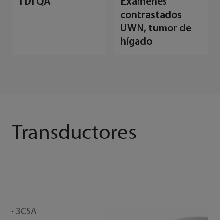
TDI QA
Exámenes
contrastados
UWN, tumor de
hígado
Transductores
3C5A
L