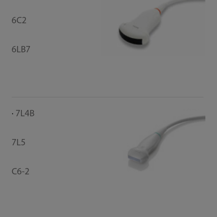
6C2
L1
6LB7
P4
7L4B
P
7L5
P1
C6-2