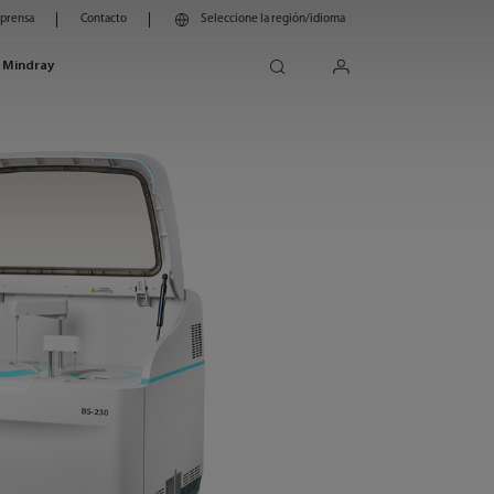
 prensa
Contacto
Seleccione la región/idioma
search
login
 Mindray