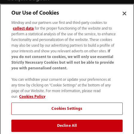
Our Use of Cookies
Mindray and our partners use first and third-party cookies to
collect data
for the proper functioning of the website and to
perform a statistical analysis of the use of the service, to enhance
functionality and personalization of the website. These cookies
may also be used by our advertising partners to build a profile of
your interests and show you relevant adverts on other sites.
If
you do not consent to cookies, we will only use essential
Strictly Necessary Cookies but will not be able to provide
you with personalised content.
+90 212 482 0877
You can withdraw your consent or update your preferences at
any time by clicking on "Cookie Settings" at the bottom of any
info.tr@mindray.com
page of our Website. For more information, please read
our:
Cookies Policy
Kullanım hükümleri
｜
Site Map
｜
Çerez Bildirimi
｜
Cookies Settings
Gizlilik Bildirimi
｜
İletişim
｜
Bize Ulaşın
Decline All
© 2026 Shenzhen Mindray Bio-Medical Electronics Co.,