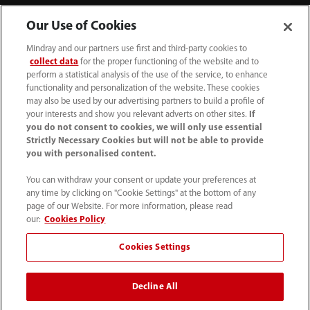
Our Use of Cookies
Mindray and our partners use first and third-party cookies to
collect data
for the proper functioning of the website and to
perform a statistical analysis of the use of the service, to enhance
functionality and personalization of the website. These cookies
may also be used by our advertising partners to build a profile of
your interests and show you relevant adverts on other sites.
If
you do not consent to cookies, we will only use essential
Strictly Necessary Cookies but will not be able to provide
you with personalised content.
+90 212 482 0877
You can withdraw your consent or update your preferences at
any time by clicking on "Cookie Settings" at the bottom of any
info.tr@mindray.com
page of our Website. For more information, please read
our:
Cookies Policy
Kullanım hükümleri
｜
Site Map
｜
Çerez Bildirimi
｜
Cookies Settings
Gizlilik Bildirimi
｜
İletişim
｜
Bize Ulaşın
Decline All
© 2026 Shenzhen Mindray Bio-Medical Electronics Co.,