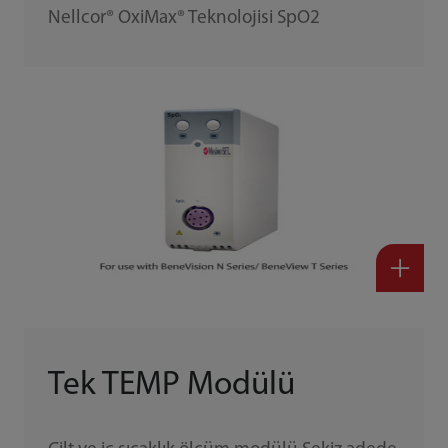
Nellcor® OxiMax® Teknolojisi SpO2
Tek TEMP Modülü