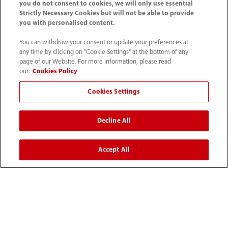
you do not consent to cookies, we will only use essential
Strictly Necessary Cookies but will not be able to provide
you with personalised content.
Giriş
İnovasyon
Müşteri Hikayeleri
Yüksek kapasite, kesin teşhis
You can withdraw your consent or update your preferences at
any time by clicking on "Cookie Settings" at the bottom of any
page of our Website. For more information, please read
our:
Cookies Policy
Cookies Settings
Ürünler
Decline All
Çözümler
Accept All
Hizmetler
Medya Merkezi