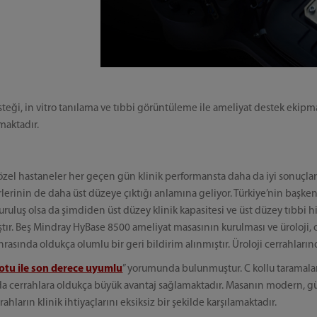
steği, in vitro tanılama ve tıbbi görüntüleme ile ameliyat destek ekipm
maktadır.
l hastaneler her geçen gün klinik performansta daha da iyi sonuçlar s
erlerinin de daha üst düzeye çıktığı anlamına geliyor. Türkiye’nin başk
 kuruluş olsa da şimdiden üst düzey klinik kapasitesi ve üst düzey tıbb
ıştır. Beş Mindray HyBase 8500 ameliyat masasının kurulması ve üroloji,
sında oldukça olumlu bir geri bildirim alınmıştır. Üroloji cerrahlarınd
otu ile son derece uyumlu
” yorumunda bulunmuştur. C kollu taramalar
ında cerrahlara oldukça büyük avantaj sağlamaktadır. Masanın modern
hların klinik ihtiyaçlarını eksiksiz bir şekilde karşılamaktadır.