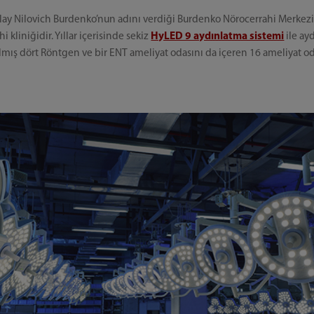
lay Nilovich Burdenko’nun adını verdiği Burdenko Nörocerrahi Merkezi,
 kliniğidir. Yıllar içerisinde sekiz
HyLED 9 aydınlatma sistemi
ile ay
ılmış dört Röntgen ve bir ENT ameliyat odasını da içeren 16 ameliyat od