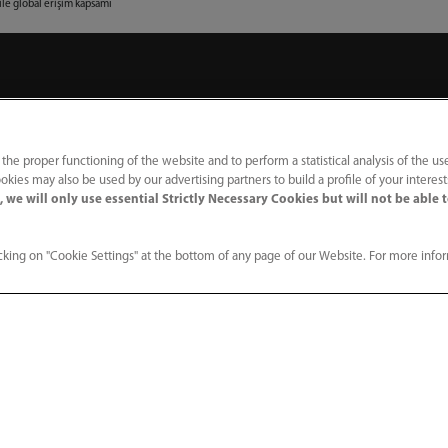
ile global erişim kapsamı
Hizmetler
Medya M
Eğitim
Etkinlikler
 the proper functioning of the website and to perform a statistical analysis of the us
Hasta İzleme Aksesuarları
Müşteri Hi
okies may also be used by our advertising partners to build a profile of your interes
 we will only use essential Strictly Necessary Cookies but will not be able 
Haberler
king on "Cookie Settings" at the bottom of any page of our Website. For more info
ım
Blog
leme
Basın
Kariyer
nı
Bize Katılı
errahi