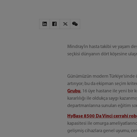
Mindray’in hasta takibi ve yaşam de
seçkisi dünyanın dört köşesine ulaş
Günümüzün modern Türkiye’sinde öze
artırıyor; bu da ekipman seçim krit
Grubu
, 16 üye hastane ile yeni bir
kararlılığı ile oldukça saygı kazanm
departmanlarına sunulan eğitim sonra
HyBase 8500 Da Vinci cerrahi rob
kapasitesi ile omurga ameliyatlar
gelişmiş cihazlara genel uyumu, cerra