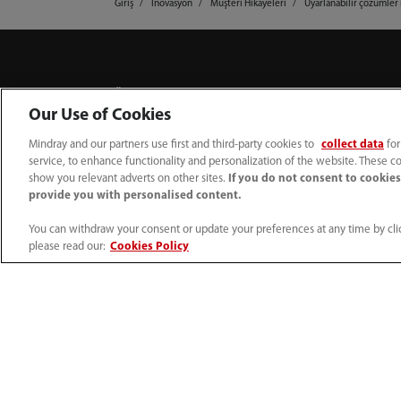
Giriş
İnovasyon
Müşteri Hikayeleri
Uyarlanabilir çözümler 
Ürünler
Çözümler
Our Use of Cookies
Hasta İzleme
Hastane Çözümü
Mindray and our partners use first and third-party cookies to
collect data
for
Ultrason
Acil Bakım
service, to enhance functionality and personalization of the website. These co
show you relevant adverts on other sites.
If you do not consent to cookies,
provide you with personalised content.
AED
Yoğun Bakım
You can withdraw your consent or update your preferences at any time by clic
Defibrilasyon Sistemi
Perioperatif Bak
please read our:
Cookies Policy
Anestezi
Medikal Görüntü
Hematoloji
Laboratuvarda Ta
Kimya
Minimal İnvazif C
Kemilüminesans İmmünoassay
Kaynak Merkezi