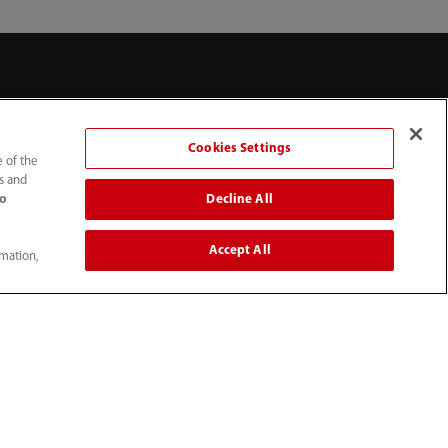
erkezi
Hakkımızda
 ve Faaliyetler
Amaç
Cookies Settings
e of the
kayeleri
Perspektif
ts and
Decline All
to
İşletmemiz
Accept All
rmation,
Geçmişimiz
Kültürümüz
ESG
n
Mindray ile Sanal Tur
İletişim Bilgileri
Bize Ulaşın