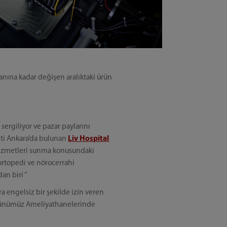
anına kadar değişen aralıktaki ürün
ergiliyor ve pazar paylarını
enti Ankara’da bulunan
Liv Hospital
i hizmetleri sunma konusundaki
 ortopedi ve nörocerrahi
an biri “
a engelsiz bir şekilde izin veren
, günümüz Ameliyathanelerinde