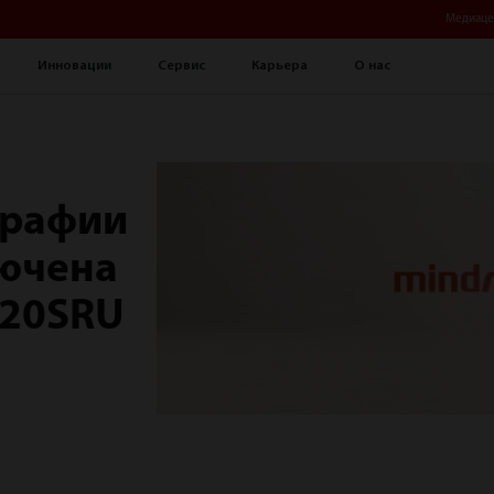
Медиаце
Инновации
Сервис
Карьера
О нас
графии
лючена
020SRU