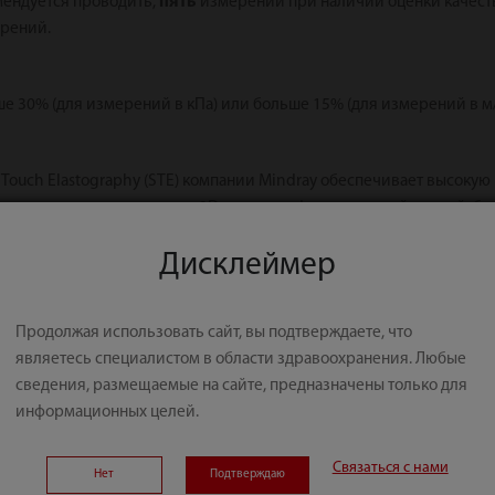
мендуется проводить,
пять
измерений при наличии оценки качеств
ерений.
е 30% (для измерений в кПа) или больше 15% (для измерений в м/с
 Touch Elastography (STE) компании Mindray обеспечивает высокую
 исследования с помощью 2D-эластографии сдвиговой волной, бл
 стабильности (M-STB), карту надежности (RLB), индекс надежн
Дисклеймер
Продолжая использовать сайт, вы подтверждаете, что
являетесь специалистом в области здравоохранения. Любые
сведения, размещаемые на сайте, предназначены только для
информационных целей.
Связаться с нами
Нет
Подтверждаю