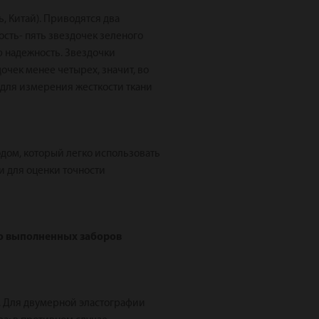
, Китай). Приводятся два
ость- пять звездочек зеленого
ую надежность. Звездочки
чек менее четырех, значит, во
 для измерения жесткости ткани
одом, который легко использовать
 для оценки точности
о выполненных заборов
. Для двумерной эластографии