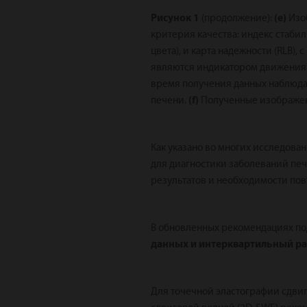
Рисунок 1
(продолжение):
(e)
Изоб
критерия качества: индекс стаби
цвета), и карта надежности (RLB)
являются индикатором движения в
время получения данных наблюдае
печени.
(f)
Полученные изображе
Как указано во многих исследова
для диагностики заболеваний пе
результатов и необходимости пов
В обновленных рекомендациях по
данных и интерквартильный разм
Для точечной эластографии сдви