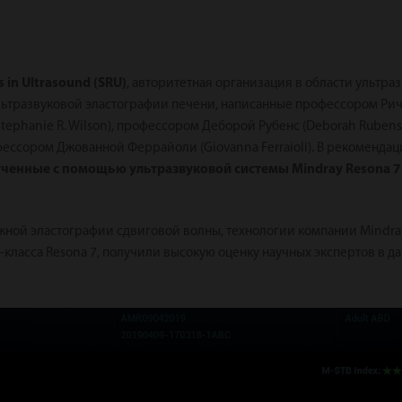
s in Ultrasound (SRU)
, авторитетная организация в области ультра
тразвуковой эластографии печени, написанные профессором Ричард
tephanie R. Wilson), профессором Деборой Рубенс (Deborah Rubens
рофессором Джованной Феррайоли (Giovanna Ferraioli). В рекомен
ченные с помощью ультразвуковой системы Mindray Resona 7
жной эластографии сдвиговой волны, технологии компании Mindra
класса Resona 7, получили высокую оценку научных экспертов в да