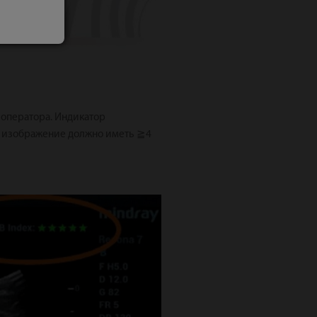
 оператора. Индикатор
ое изображение должно иметь ≧4