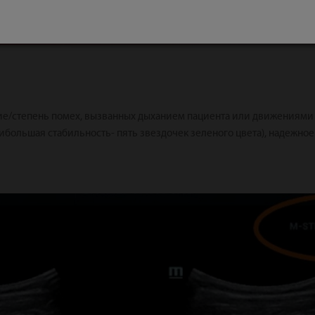
чие/степень помех, вызванных дыханием пациента или движениями
аибольшая стабильность- пять звездочек зеленого цвета), надежн