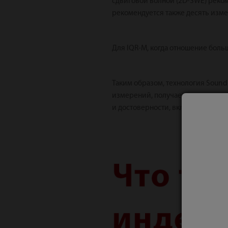
сдвиговой волной (2D-SWE) реко
рекомендуется также десять изм
Для IQR-M, когда отношение больш
Таким образом, технология Sound
измерений, получаемых во время
и достоверности, включая
индекс