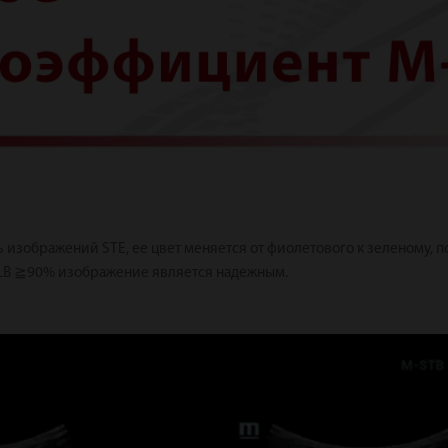
ь изображений STE, ее цвет меняется от фиолетового к зеленому, 
RLB ≧90% изображение является надежным.