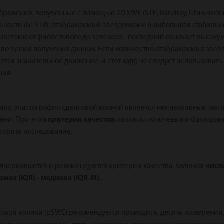
ражения, полученные с помощью 2D SWE (STE; Mindray, Шэньчжэнь
льности (M-STB), отображаемый звездочками (наибольшая стабильн
, с цветами от фиолетового до зеленого - последний означает высок
о время получения данных. Если количество отображаемых звездо
тся значительное движение, и этот кадр не следует использовать
ния
ниях, эластография сдвиговой волной является неинвазивным мет
чени. При этом
критерии качества
являются ключевыми факторами
торять исследование.
дчеркиваются и рекомендуются критерии качества, включая
числ
ах (IQR) - медиана (IQR-M).
говой волной (pSWE) рекомендуется проводить, десять измерений