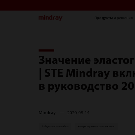
mindray
Продукты и решения
Значение эласто
| STE Mindray вк
в руководство 2
Mindray
2020-08-14
Indigenous Innovation
Ультразвуковая диагностика