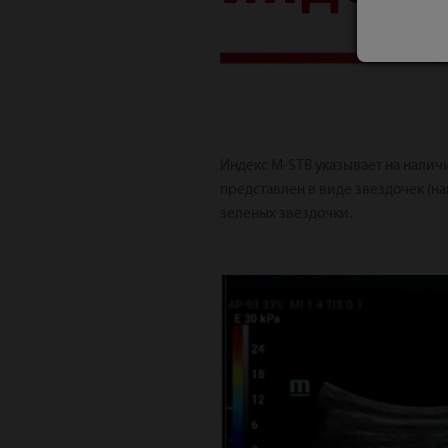
Индекс M-STB указывает на нали
представлен в виде звездочек (н
зеленых звездочки.