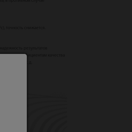
а; в противном случае
), точность снижается.
 надежность результатов
агодаря коэффициентам качества
ости (RLB)
, и т. д.