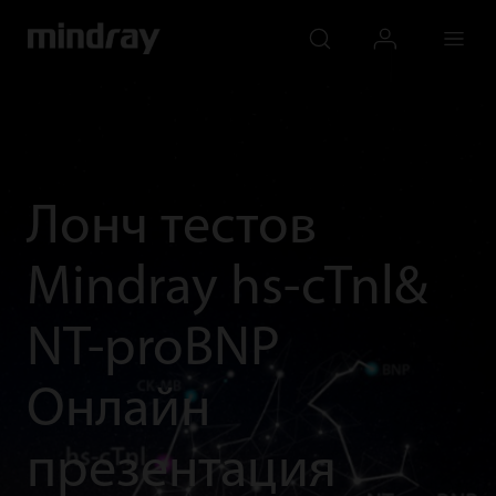
mindray
search
login
Menu
Лонч тестов
Mindray hs-cTnl&
NT-proBNP
Онлайн
презентация