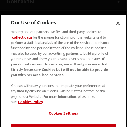
Контакты
Our Use of Cookies
Mindray and our partners use first and third-party cookies to
collect data
for the proper functioning of the website and to
perform a statistical analysis of the use of the service, to enhance
functionality and personalization of the website. These cookies
may also be used by our advertising partners to build a profile of
your interests and show you relevant adverts on other sites.
If
you do not consent to cookies, we will only use essential
Strictly Necessary Cookies but will not be able to provide
you with personalised content.
Tel: +7 (499) 553 60 36
You can withdraw your consent or update your preferences at
info.ru@mindray.com
any time by clicking on "Cookie Settings" at the bottom of any
page of our Website. For more information, please read
Условия использования
｜
Карта сайта
｜
our:
Cookies Policy
Уведомление о файлах cookie
｜
Cookies Settings
Уведомление о конфиденциальности
｜
Горячая линия