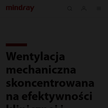
mindray
search
login
Menu
Wentylacja
mechaniczna
skoncentrowana
na efektywności