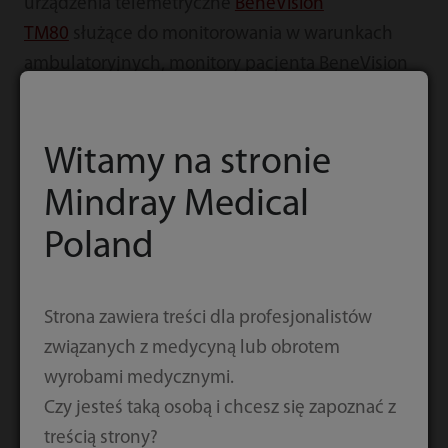
urządzenia telemetryczne
BeneVision
TM80
służące do monitorowania w warunkach
ambulatoryjnych, monitory pacjenta BeneVision
N1, które można podłączyć do większych
monitorów przyłóżkowych
BeneVision N12, N15 i
Witamy na stronie
N17
firmy Mindray do użytku w warunkach
intensywnej opieki, jak również
Mindray Medical
monitor
BeneVision N22
, którego konstrukcja
Poland
umożliwia zmianę orientacji ekranu z pionowej na
poziomą.
Strona zawiera treści dla profesjonalistów
Połączony i skalowalny system
związanych z medycyną lub obrotem
integracji danych
wyrobami medycznymi.
Czy jesteś taką osobą i chcesz się zapoznać z
treścią strony?
Monitory pacjenta serii BeneVision za