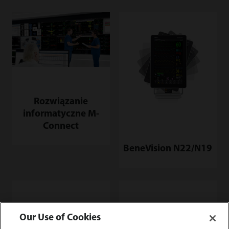
Rozwiązanie
informatyczne M-
Connect
BeneVision N22/N19
Our Use of Cookies