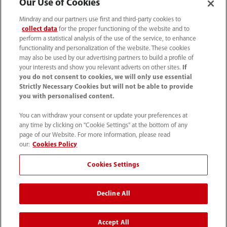
Our Use of Cookies
Mindray and our partners use first and third-party cookies to
collect data
for the proper functioning of the website and to
perform a statistical analysis of the use of the service, to enhance
functionality and personalization of the website. These cookies
may also be used by our advertising partners to build a profile of
your interests and show you relevant adverts on other sites.
If
you do not consent to cookies, we will only use essential
Strictly Necessary Cookies but will not be able to provide
you with personalised content.
(22) 463 80 80
You can withdraw your consent or update your preferences at
info-pl@mindray.com
any time by clicking on "Cookie Settings" at the bottom of any
page of our Website. For more information, please read
Warunki korzystania z serwisu
｜
Mapa strony
｜
our:
Cookies Policy
Informacja o plikach cookie
｜
Polityka Prywatności
｜
Cookies Settings
Skontaktuj się z nami
｜
Zgłaszanie nieprawidłowości
Decline All
© 2026 Shenzhen Mindray Bio-Medical Electronics Co.,
Ltd. Wszelkie prawa zastrzeżone
Accept All