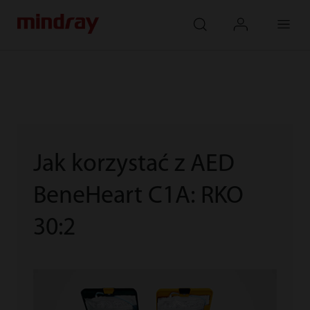
mindray
search
login
Menu
Jak korzystać z AED
BeneHeart C1A: RKO
30:2