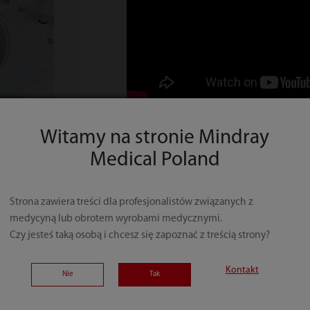
Witamy na stronie Mindray
Medical Poland
Strona zawiera treści dla profesjonalistów związanych z
medycyną lub obrotem wyrobami medycznymi.
Czy jesteś taką osobą i chcesz się zapoznać z treścią strony?
Kontakt
Nie
Tak