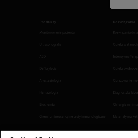
Produkty
Rozwiązania
Monitorowanie pacjenta
Rozwiązania do sz
Ultrasonografia
Opieka w stanach
AED
Intensywna Terap
Defibrylacja
Opieka okołoope
Anestezjologia
Obrazowanie me
Hematologia
Diagnostyka labo
Biochemia
Chirurgia minima
Chemiluminescencyjne testy immunologiczne
Materiały market