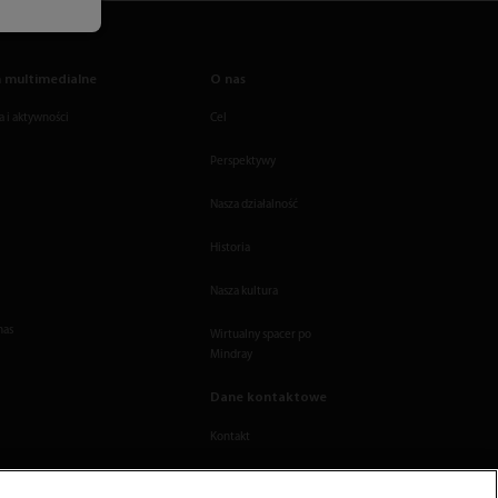
 multimedialne
O nas
 i aktywności
Cel
Perspektywy
Nasza działalność
Historia
Nasza kultura
nas
Wirtualny spacer po
Mindray
Dane kontaktowe
Kontakt