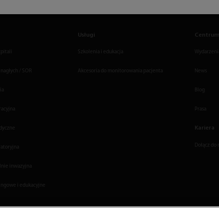
Usługi
Centrum
pitali
Szkolenia i edukacja
Wydarzenia
 nagłych / SOR
Akcesoria do monitorowania pacjenta
News
ia
Blog
racyjna
Prasa
Kariera
dyczne
Dołącz do 
ratoryjna
lnie inwazyjna
ingowe i edukacyjne