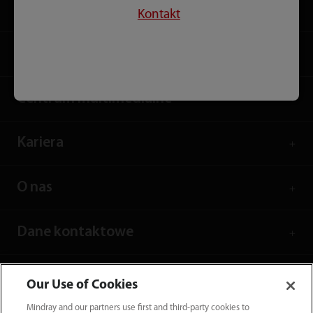
Rozwiązania
Kontakt
Usługi
Centrum multimedialne
Kariera
O nas
Dane kontaktowe
Our Use of Cookies
Mindray and our partners use first and third-party cookies to