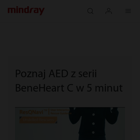
mindray
search
login
Menu
Poznaj AED z serii
BeneHeart C w 5 minut