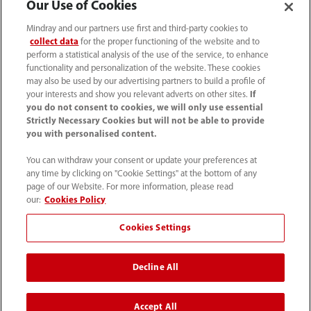
Our Use of Cookies
Mindray and our partners use first and third-party cookies to
collect data
for the proper functioning of the website and to
perform a statistical analysis of the use of the service, to enhance
functionality and personalization of the website. These cookies
may also be used by our advertising partners to build a profile of
your interests and show you relevant adverts on other sites.
If
you do not consent to cookies, we will only use essential
Strictly Necessary Cookies but will not be able to provide
you with personalised content.
(22) 463 80 80
You can withdraw your consent or update your preferences at
info-pl@mindray.com
any time by clicking on "Cookie Settings" at the bottom of any
page of our Website. For more information, please read
Warunki korzystania z serwisu
｜
Mapa strony
｜
our:
Cookies Policy
Informacja o plikach cookie
｜
Polityka Prywatności
｜
Cookies Settings
Skontaktuj się z nami
｜
Zgłaszanie nieprawidłowości
Decline All
© 2026 Shenzhen Mindray Bio-Medical Electronics Co.,
Ltd. Wszelkie prawa zastrzeżone
Accept All