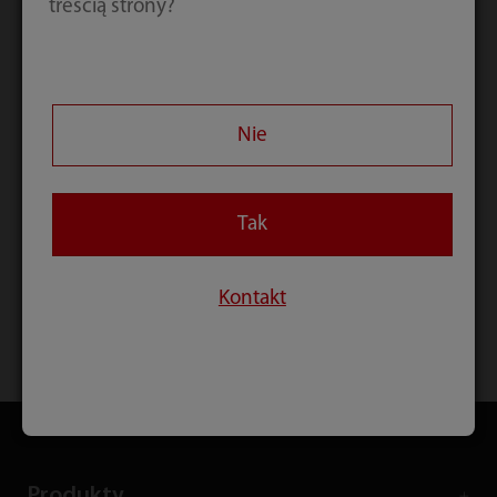
treścią strony?
Pobierz
Nie
Tak
Kontakt
Strona główna
Kontakt
Pobierz
Produkty