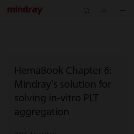
mindray
search
login
Menu
HemaBook Chapter 6:
Mindray's solution for
solving in-vitro PLT
aggregation