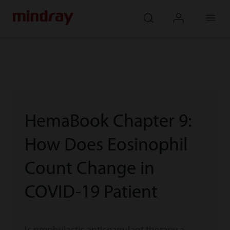
mindray
search
login
Menu
HemaBook Chapter 9:
How Does Eosinophil
Count Change in
COVID-19 Patient