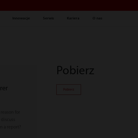
Innowacje
Serwis
Kariera
O nas
Pobierz
rer
Pobierz
 reason for
 discuss
in a report?