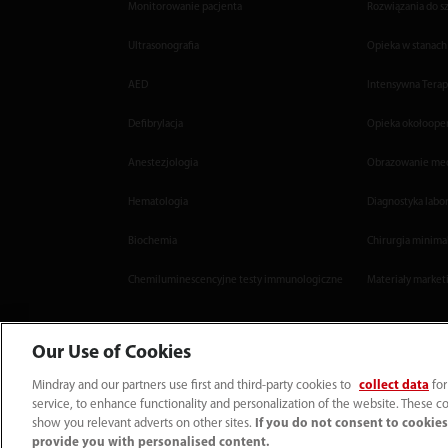
Monitorowanie pacjenta
Rozwiązania do sz
Ultrasonografia
Opieka w stanach
AED
Intensywna Terap
Defibrylacja
Opieka okołoope
Anestezjologia
Obrazowanie me
Hematologia
Diagnostyka labo
Biochemia
Chirurgia minima
Chemiluminescencyjne testy immunologiczne
Materiały market
Our Use of Cookies
Mindray and our partners use first and third-party cookies to
collect data
for
service, to enhance functionality and personalization of the website. These co
(22) 463 80 80
info-pl@mindray.com
show you relevant adverts on other sites.
If you do not consent to cookies,
provide you with personalised content.