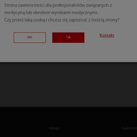
Strona zawiera treści dla profesjonalistów związanych z
medycyną lub obrotem wyrobami medycznymi.
Czy jesteś taką osobą i chcesz się zapoznać z treścią strony?
Kontakt
Nie
Tak
Usługi
Centrum