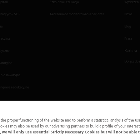
pitali
Szkolenia i edukacja
Wydarzenia
 nagłych / SOR
Akcesoria do monitorowania pacjenta
News
ia
Blog
racyjna
Prasa
Kariera
dyczne
Dołącz do 
ratoryjna
lnie inwazyjna
ingowe i edukacyjne
 the proper functioning of the website and to perform a statistical analysis of the us
okies may also be used by our advertising partners to build a profile of your interes
 we will only use essential Strictly Necessary Cookies but will not be able 