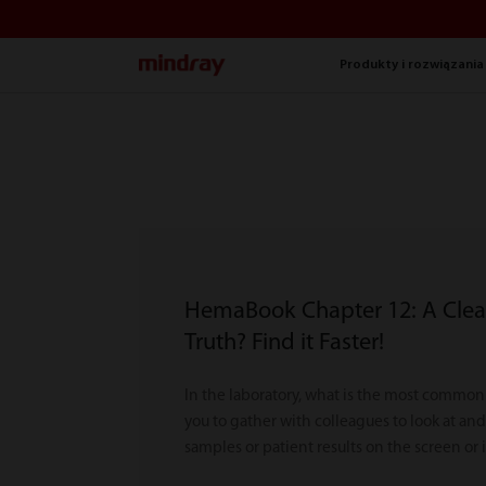
mindray
Produkty i rozwiązania
HemaBook Chapter 12: A Clea
Truth? Find it Faster!
In the laboratory, what is the most common
you to gather with colleagues to look at and
samples or patient results on the screen or 