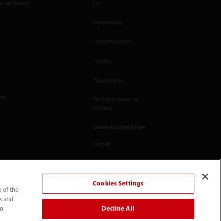
 i aktywności
Cel
Perspektywy
Nasza działalność
Historia
Nasza kultura
nas
Wirtualny spacer po
Mindray
Dane kontaktowe
Kontakt
Cookies Settings
e of the
ts and
Decline All
to