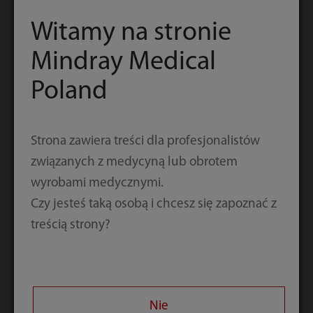
Witamy na stronie
Telefon służbowy
Mindray Medical
Poland
Kraj/region
Strona zawiera treści dla profesjonalistów
Firma/instytucja
związanych z medycyną lub obrotem
wyrobami medycznymi.
Czy jesteś taką osobą i chcesz się zapoznać z
Stanowisko
treścią strony?
Stanowisko
Nie