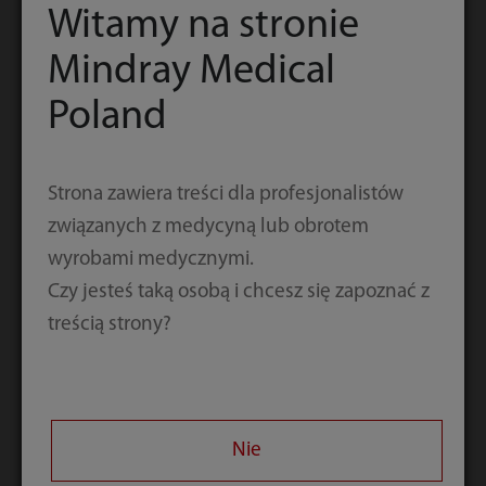
Witamy na stronie
Telefon służbowy
Mindray Medical
Poland
Kraj/region
Strona zawiera treści dla profesjonalistów
Firma/instytucja
związanych z medycyną lub obrotem
wyrobami medycznymi.
Stanowisko
Czy jesteś taką osobą i chcesz się zapoznać z
treścią strony?
Stanowisko
Nie