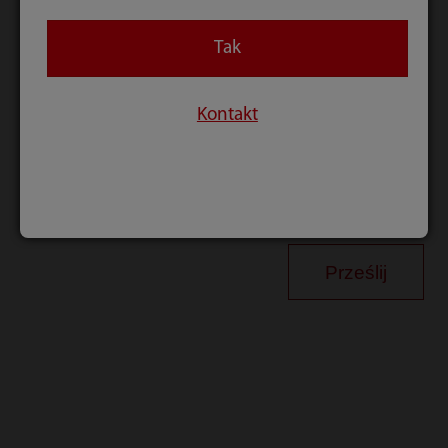
Kod weryfikacyjny
Tak
Przesyłając powyższe informacje, potwierdzam, że
Kontakt
zapoznałem/am się i akceptuję
Politykę prywatności
Zgadzam się na subskrypcję newslettera Mindray
Prześlij