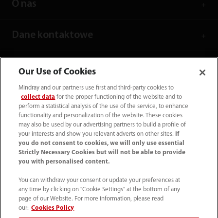
O nas
Dane kontaktowe
Our Use of Cookies
Mindray and our partners use first and third-party cookies to
collect data
for the proper functioning of the website and to
perform a statistical analysis of the use of the service, to enhance
functionality and personalization of the website. These cookies
may also be used by our advertising partners to build a profile of
your interests and show you relevant adverts on other sites.
If
you do not consent to cookies, we will only use essential
Strictly Necessary Cookies but will not be able to provide
you with personalised content.
(22) 463 80 80
You can withdraw your consent or update your preferences at
info-pl@mindray.com
any time by clicking on "Cookie Settings" at the bottom of any
page of our Website. For more information, please read
Warunki korzystania z serwisu
｜
Mapa strony
｜
our:
Cookies Policy