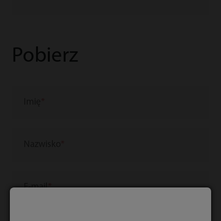
Pobierz
Imię
Nazwisko
E-mail