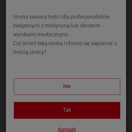
Stanowisko
Strona zawiera treści dla profesjonalistów
związanych z medycyną lub obrotem
Stanowisko
wyrobami medycznymi.
Czy jesteś taką osobą i chcesz się zapoznać z
treścią strony?
Kod weryfikacyjny
Przesyłając powyższe informacje, potwierdzam, że
Nie
zapoznałem/am się i akceptuję
Politykę prywatności
Zgadzam się na subskrypcję newslettera Mindray
Tak
Kontakt