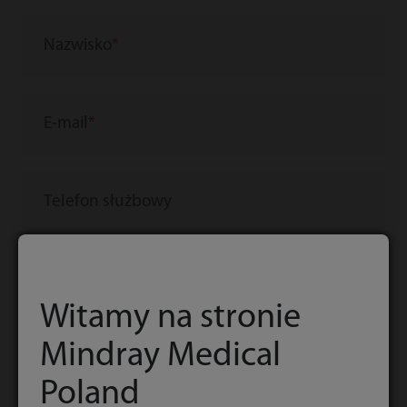
Nazwisko
E-mail
Telefon służbowy
Kraj/region
Witamy na stronie
Mindray Medical
Firma/instytucja
Poland