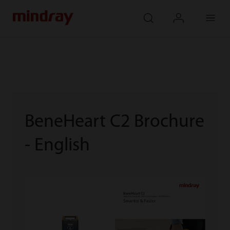
mindray
search
login
Menu
BeneHeart C2 Brochure
- English