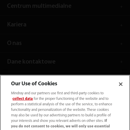
Centrum multimedialne
Kariera
O nas
Dane kontaktowe
Our Use of Cookies
Mindray and our partners use first and third-party cookies to
collect data
for the proper functioning of the website and to
perform a statistical analysis of the use of the service, to enhance
functionality and personalization of the website. These cookies
may also be used by our advertising partners to build a profile of
your interests and show you relevant adverts on other sites.
If
you do not consent to cookies, we will only use essential