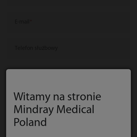
E-mail
Telefon służbowy
Kraj/region
Witamy na stronie
Firma/instytucja
Mindray Medical
Poland
Stanowisko