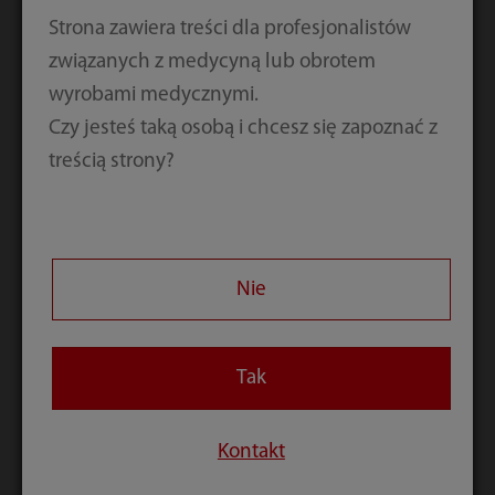
Strona zawiera treści dla profesjonalistów
Stanowisko
związanych z medycyną lub obrotem
wyrobami medycznymi.
Czy jesteś taką osobą i chcesz się zapoznać z
Kod weryfikacyjny
treścią strony?
Przesyłając powyższe informacje, potwierdzam, że
zapoznałem/am się i akceptuję
Politykę prywatności
Nie
Zgadzam się na subskrypcję newslettera Mindray
Tak
Kontakt
Prześlij