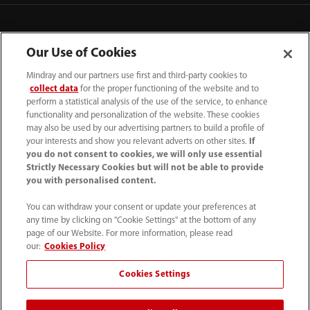
Our Use of Cookies
Mindray and our partners use first and third-party cookies to
collect data
for the proper functioning of the website and to
perform a statistical analysis of the use of the service, to enhance
functionality and personalization of the website. These cookies
may also be used by our advertising partners to build a profile of
your interests and show you relevant adverts on other sites.
If
you do not consent to cookies, we will only use essential
52 55 5661 9450
Strictly Necessary Cookies but will not be able to provide
you with personalised content.
intl-market@mindray.com
You can withdraw your consent or update your preferences at
any time by clicking on "Cookie Settings" at the bottom of any
Condiciones de uso
｜
Mapa del sitio
｜
Aviso cookies
｜
page of our Website. For more information, please read
Aviso de privacidad
｜
Línea de atención telefónica
｜
our:
Cookies Policy
Contáctenos
Cookies Settings
Mindray Headquarters, Mindray Building, Keji 12th Road