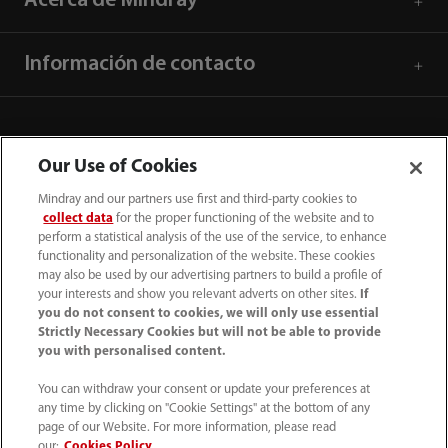
Acerca de Mindray
Información de contacto
Our Use of Cookies
Mindray and our partners use first and third-party cookies to
collect data
for the proper functioning of the website and to
perform a statistical analysis of the use of the service, to enhance
functionality and personalization of the website. These cookies
may also be used by our advertising partners to build a profile of
your interests and show you relevant adverts on other sites.
If
you do not consent to cookies, we will only use essential
52 55 5661 9450
Strictly Necessary Cookies but will not be able to provide
you with personalised content.
intl-market@mindray.com
You can withdraw your consent or update your preferences at
any time by clicking on "Cookie Settings" at the bottom of any
Condiciones de uso
｜
Mapa del sitio
｜
Aviso cookies
｜
page of our Website. For more information, please read
Aviso de privacidad
｜
Línea de atención telefónica
｜
our:
Cookies Policy