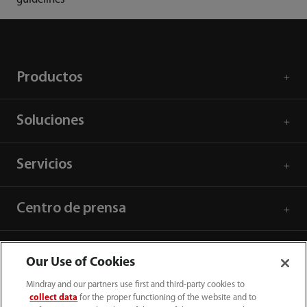
Productos
Soluciones
Servicios
Centro de prensa
Empleos
Our Use of Cookies
Mindray and our partners use first and third-party cookies to
Acerca de Mindray
collect data
for the proper functioning of the website and to