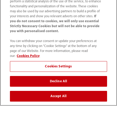
perform a statistical analysis of the use of the service, to enhance
functionality and personalization of the website. These cookies
may also be used by our advertising partners to build a profile of
Información de contacto
your interests and show you relevant adverts on other sites.
If
you do not consent to cookies, we will only use essential
Strictly Necessary Cookies but will not be able to provide
you with personalised content.
You can withdraw your consent or update your preferences at
any time by clicking on "Cookie Settings" at the bottom of any
page of our Website. For more information, please read
our:
Cookies Policy
Cookies Settings
Decline All
52 55 5661 9450
intl-market@mindray.com
Accept All
Condiciones de uso
｜
Mapa del sitio
｜
Aviso cookies
｜
Aviso de privacidad
｜
Línea de atención telefónica
｜