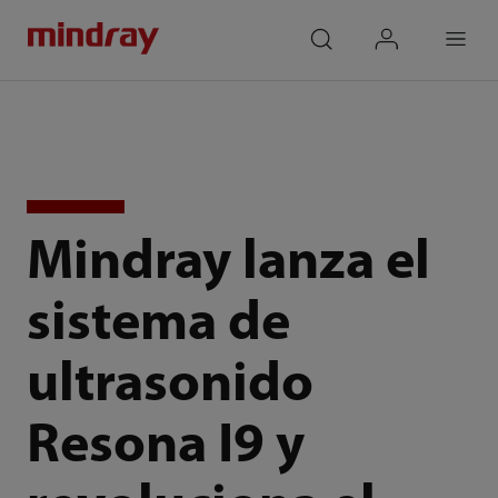
mindray
search
login
Menu
Mindray lanza el
sistema de
ultrasonido
Resona I9 y