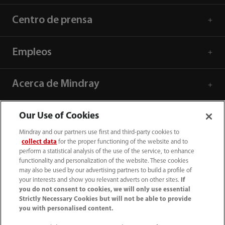
Centro de prensa
Empleos
Acerca de Mindray
Información de contacto
Our Use of Cookies
Mindray and our partners use first and third-party cookies to
collect data
for the proper functioning of the website and to
perform a statistical analysis of the use of the service, to enhance
functionality and personalization of the website. These cookies
may also be used by our advertising partners to build a profile of
your interests and show you relevant adverts on other sites.
If
you do not consent to cookies, we will only use essential
Strictly Necessary Cookies but will not be able to provide
you with personalised content.