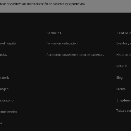
 los dispositivos de monitorización de pacientes y soporte vital
Servicios
Centro 
o el hospital
Formación y educación
Eventos y 
ncias
Accesorios para el monitoreo de pacientes
Historias d
Noticias
ratoria
Blog
imagen
Prensa
Empleos
aboratorio
Trabaje co
nte invasiva
os