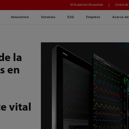
M-Academia Ultrasonido
Centro de
Innovation
Servicios
ESG
Empleos
Acerca de
de la
s en
e
e
e vital