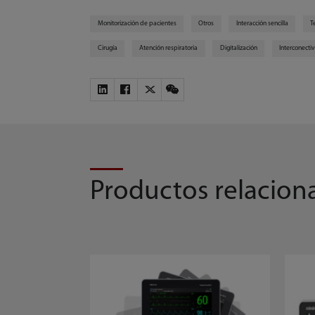
Monitorización de pacientes
Otros
Interacción sencilla
T
Cirugía
Atención respiratoria
Digitalización
Interconecti
Productos relacion