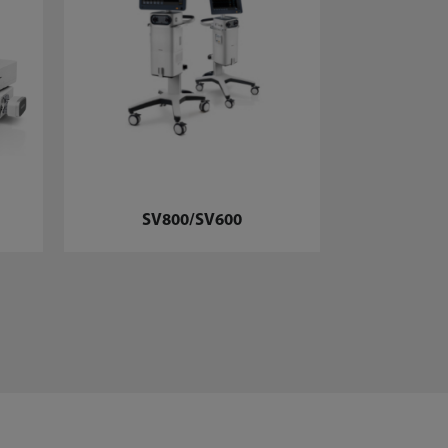
Serie 
SV800/SV600