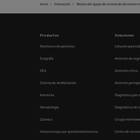
Inicio
Innovación
Mejora del apoyo de la toma de decisiones en
Productos
Soluciones
Monitoreo de pacientes
Solución para tod
Ecografía
Atención de urge
DEA
Atención crítica
Sistema de desfibrilación
Atención periope
Anestesia
Diagnóstico por 
Hematología
Diagnósticos de l
Química
Cirugía mínimame
Inmunoensayo por quimioluminiscencia
Centro de recurs