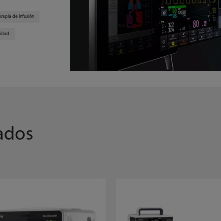
erapia de infusión
vidad
ados