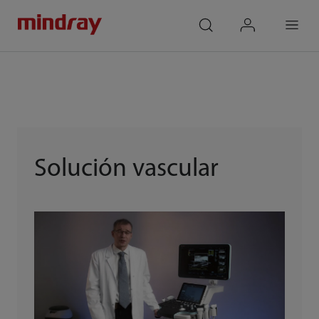
mindray
search
login
Menu
Solución vascular