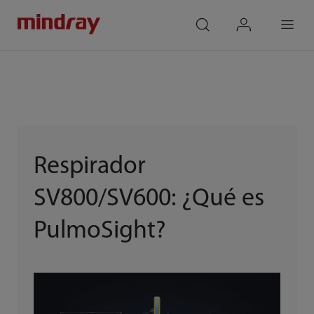
mindray
search
login
Menu
Respirador
SV800/SV600: ¿Qué es
PulmoSight?