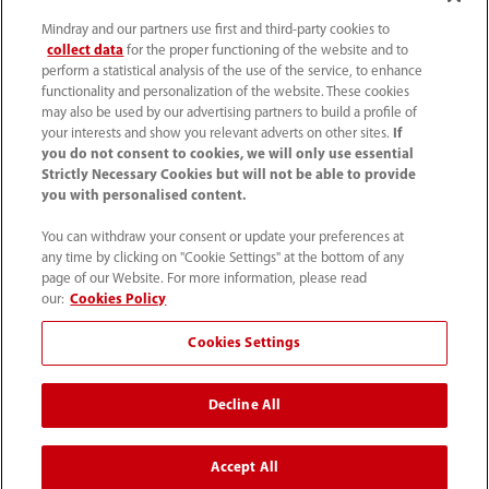
Mindray and our partners use first and third-party cookies to
collect data
for the proper functioning of the website and to
perform a statistical analysis of the use of the service, to enhance
functionality and personalization of the website. These cookies
may also be used by our advertising partners to build a profile of
your interests and show you relevant adverts on other sites.
If
you do not consent to cookies, we will only use essential
52 55 5661 9450
Strictly Necessary Cookies but will not be able to provide
you with personalised content.
intl-market@mindray.com
You can withdraw your consent or update your preferences at
any time by clicking on "Cookie Settings" at the bottom of any
Condiciones de uso
｜
Mapa del sitio
｜
Aviso cookies
｜
page of our Website. For more information, please read
Aviso de privacidad
｜
Línea de atención telefónica
｜
our:
Cookies Policy
Contáctenos
Cookies Settings
Mindray Headquarters, Mindray Building, Keji 12th Road
Decline All
South, High-tech Industrial Park, Nanshan, Shenzhen
518057, P. R. China.
Accept All