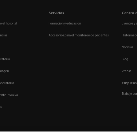
Servicios
Centro 
o el hospital
Formación y educación
Eventos y 
ncias
Accesorios para el monitoreo de pacientes
Historias d
Noticias
ratoria
Blog
imagen
Prensa
Empleos
aboratorio
Trabaje co
nte invasiva
os