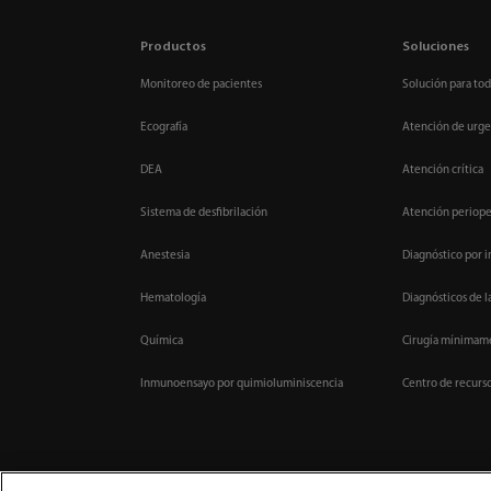
Productos
Soluciones
Monitoreo de pacientes
Solución para tod
Ecografía
Atención de urge
DEA
Atención crítica
Sistema de desfibrilación
Atención periope
Anestesia
Diagnóstico por 
Hematología
Diagnósticos de l
Química
Cirugía mínimame
Inmunoensayo por quimioluminiscencia
Centro de recurs