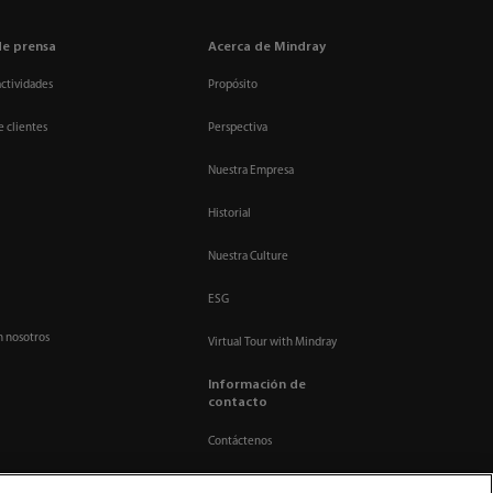
de prensa
Acerca de Mindray
actividades
Propósito
e clientes
Perspectiva
Nuestra Empresa
Historial
Nuestra Culture
ESG
n nosotros
Virtual Tour with Mindray
Información de
contacto
Contáctenos