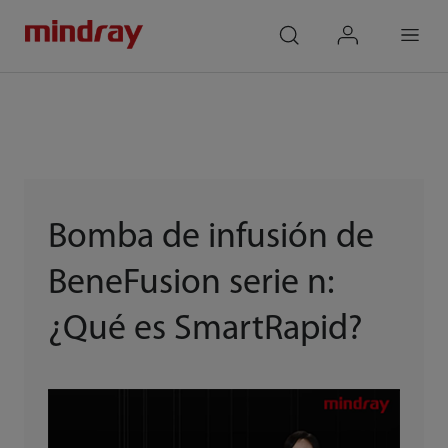
mindray
search
login
Menu
Bomba de infusión de
BeneFusion serie n:
¿Qué es SmartRapid?