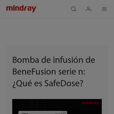
mindray
search
login
Menu
Bomba de infusión de
BeneFusion serie n:
¿Qué es SafeDose?