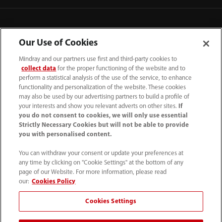
Our Use of Cookies
Mindray and our partners use first and third-party cookies to
collect data
for the proper functioning of the website and to
perform a statistical analysis of the use of the service, to enhance
functionality and personalization of the website. These cookies
may also be used by our advertising partners to build a profile of
your interests and show you relevant adverts on other sites.
If
you do not consent to cookies, we will only use essential
52 55 5661 9450
Strictly Necessary Cookies but will not be able to provide
you with personalised content.
intl-market@mindray.com
You can withdraw your consent or update your preferences at
any time by clicking on "Cookie Settings" at the bottom of any
Condiciones de uso
｜
Mapa del sitio
｜
Aviso cookies
｜
page of our Website. For more information, please read
Aviso de privacidad
｜
Línea de atención telefónica
｜
our:
Cookies Policy
Contáctenos
Cookies Settings
Mindray Headquarters, Mindray Building, Keji 12th Road