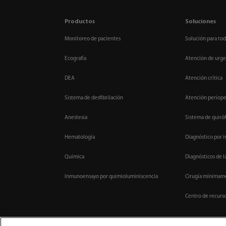
Productos
Soluciones
Monitoreo de pacientes
Solución para tod
Ecografía
Atención de urge
DEA
Atención crítica
Sistema de desfibrilación
Atención periope
Anestesia
Sistema de quiróf
Hematología
Diagnóstico por 
Química
Diagnósticos de l
Inmunoensayo por quimioluminiscencia
Cirugía mínimame
Centro de recurs