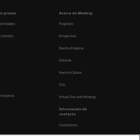
de prensa
Acerca de Mindray
actividades
Propósito
e clientes
Perspectiva
Nuestra Empresa
Historial
Nuestra Culture
ESG
n nosotros
Virtual Tour with Mindray
Información de
contacto
Contáctenos