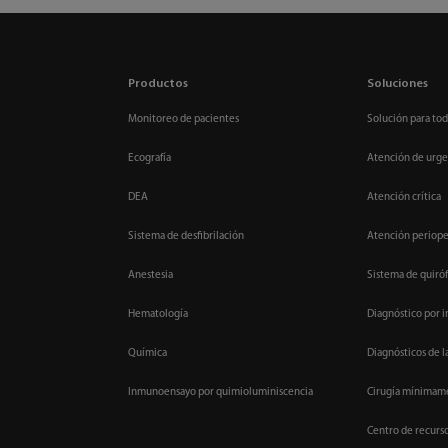
Productos
Soluciones
Monitoreo de pacientes
Solución para tod
Ecografía
Atención de urge
DEA
Atención crítica
Sistema de desfibrilación
Atención periope
Anestesia
Sistema de quiróf
Hematología
Diagnóstico por 
Química
Diagnósticos de l
Inmunoensayo por quimioluminiscencia
Cirugía mínimame
Centro de recurs