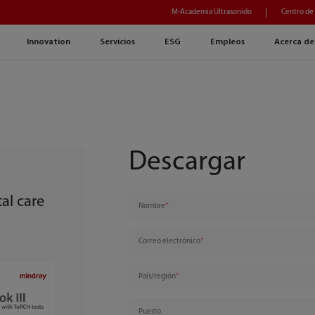
M-Academia Ultrasonido
Centro de
Innovation
Servicios
ESG
Empleos
Acerca de
Descargar
al care
Nombre
Correo electrónico
País/región
Puesto