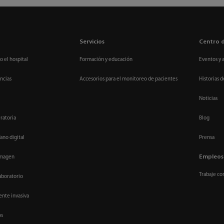
Servicios
Centro 
o el hospital
Formación y educación
Eventos y 
ncias
Accesorios para el monitoreo de pacientes
Historias d
Noticias
ratoria
Blog
ano digital
Prensa
Empleos
imagen
Trabaje co
aboratorio
nte invasiva
os