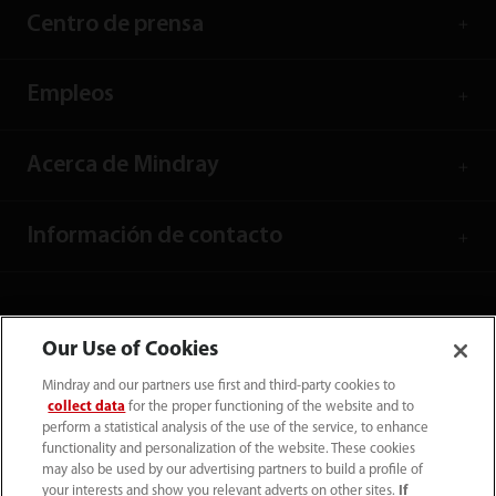
Centro de prensa
Empleos
Acerca de Mindray
Información de contacto
Our Use of Cookies
Mindray and our partners use first and third-party cookies to
collect data
for the proper functioning of the website and to
perform a statistical analysis of the use of the service, to enhance
functionality and personalization of the website. These cookies
may also be used by our advertising partners to build a profile of
your interests and show you relevant adverts on other sites.
If