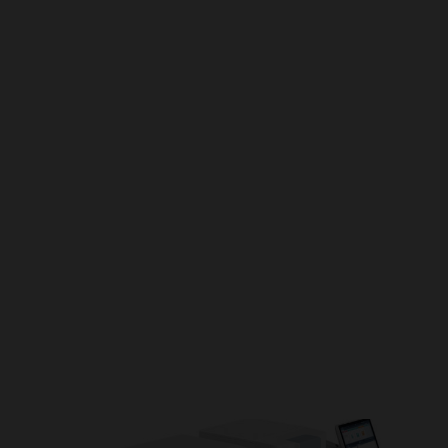
Productos y
soluciones
Profundice en nuestra cartera de soluciones que
está liberando el potencial de la industria de la