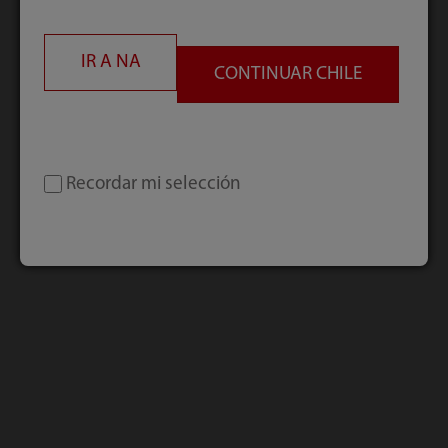
Explorar más
IR A
NA
CONTINUAR CHILE
Recordar mi selección
Novedades
Explore nuestras últimas tendencias y
actividades.