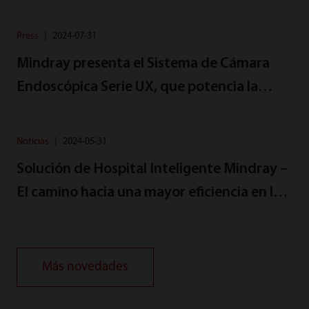
Rondonia, Brasil, para ampliar el acceso a
cirugías que cambian vidas
Press
｜
2024-07-31
Mindray presenta el Sistema de Cámara
Endoscópica Serie UX, que potencia la
precisión quirúrgica con tecnología
innovadora
Noticias
｜
2024-05-31
Solución de Hospital Inteligente Mindray –
El camino hacia una mayor eficiencia en la
gestión hospitalaria
Más novedades