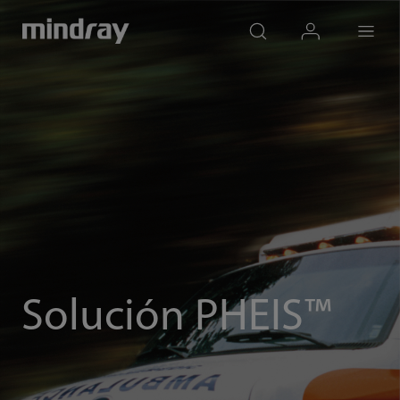
mindray
search
login
Menu
Solución PHEIS™