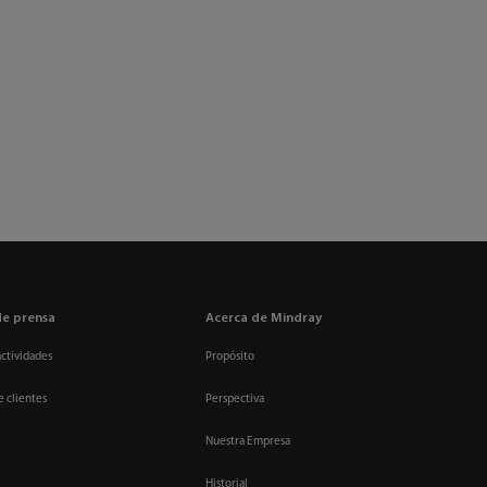
de prensa
Acerca de Mindray
actividades
Propósito
e clientes
Perspectiva
Nuestra Empresa
Historial