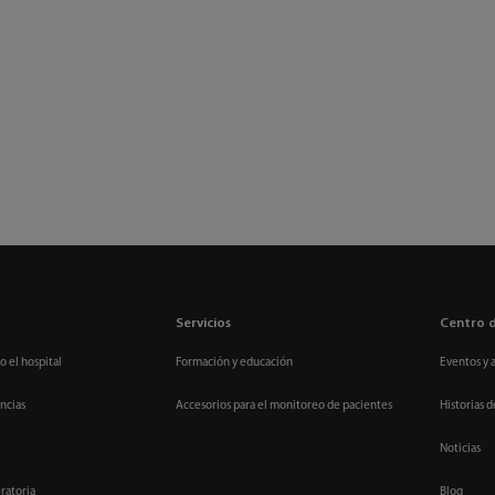
Servicios
Centro 
o el hospital
Formación y educación
Eventos y 
ncias
Accesorios para el monitoreo de pacientes
Historias d
Noticias
ratoria
Blog