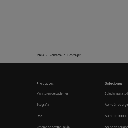
Inicio
Contacto
Descargar
Productos
Soluciones
Monitoreo de pacientes
Solución para tod
Ecografía
Atención de urge
DEA
Atención crítica
Sistema de desfibrilación
Atención periope