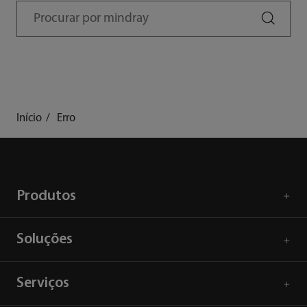
search
Início
Erro
Produtos
Soluções
Serviços