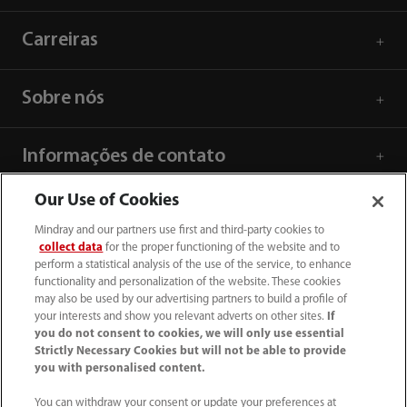
Carreiras
Sobre nós
Informações de contato
Our Use of Cookies
Mindray and our partners use first and third-party cookies to
collect data
for the proper functioning of the website and to
perform a statistical analysis of the use of the service, to enhance
functionality and personalization of the website. These cookies
may also be used by our advertising partners to build a profile of
your interests and show you relevant adverts on other sites.
If
you do not consent to cookies, we will only use essential
Strictly Necessary Cookies but will not be able to provide
you with personalised content.
SAC: 0800 0202 841
You can withdraw your consent or update your preferences at